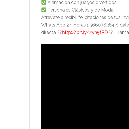
Animación con juegos divertidos.
Maria juan perez
Santia
Personajes Clásicos y de Moda.
hace 1 mes
hace 1 m
Atrévete a recibir felicitaciones de tus inv
Whats App 24 Horas 5566078364 ó dale cl
Muy bien apesar de la lluvia
Muchas gracias 
directa ??
http://bit.ly/2yh5fRD
?? ¡Llama
recomiendo muchas gracias
infantil, todo mu
hasta pronto
recomiendo
Hasta pronto
Excelente servi