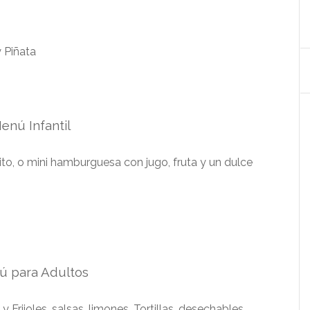
y Piñata
enú Infantil
to, o mini hamburguesa con jugo, fruta y un dulce
 para Adultos
 Frijoles, salsas, limones, Tortillas, desechables