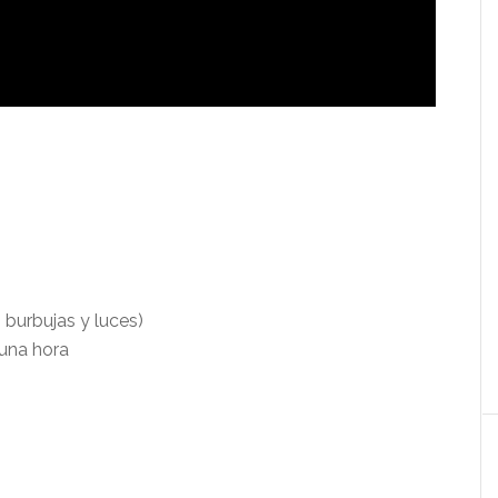
burbujas y luces)
una hora