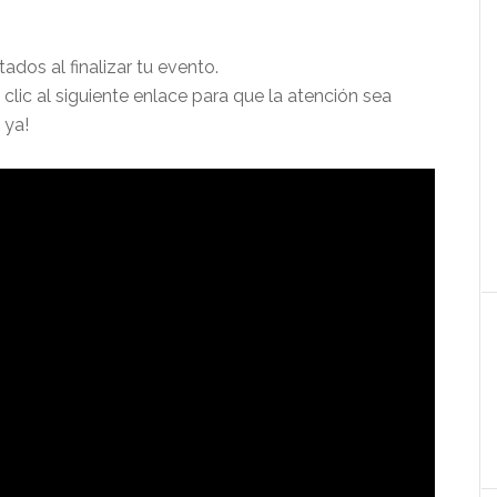
go Cardona
Jesús Vera
es
hace 1 mes
itados al finalizar tu evento.
ic al siguiente enlace para que la atención sea
por el servicio
Excelente servicio, muy cálidos y
 ya!
y rico, lo
profesionales. El sabor muy
bueno, mis invitados repetían
mas por gusto que por hambre
cio
jajajaj.