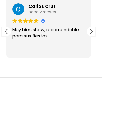
Carlos Cruz
Jerlyn
hace 2 meses
hace 2
Muy bien show, recomendable
Everyone is h
para sus fiestas....
children, but t
like is that t
decorate and 