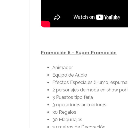
Promoción 6 – Súper Promoción
Animador
Equipo de Audio
Efectos Especiales (Humo, espuma, 
2 personajes de moda en show por 
3 Puestos tipo feria
3 operadores animadores
30 Regalos
30 Maquillajes
10 metros de Decoración