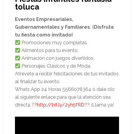
toluca
Eventos Empresariales,
Gubernamentales y Familiares. ¡Disfruta
tu fiesta como invitado!
Promociones muy completas
Alimentos para tu evento.
Animación con juegos divertidos.
Personajes Clásicos y de Moda.
Atrévete a recibir felicitaciones de tus invitados
al finalizar tu evento.
Whats App 24 Horas 5566078364 ó dale clic
al siguiente enlace para que la atención sea
directa ??
http://bit.ly/2yh5fRD
?? ¡Llama ya!