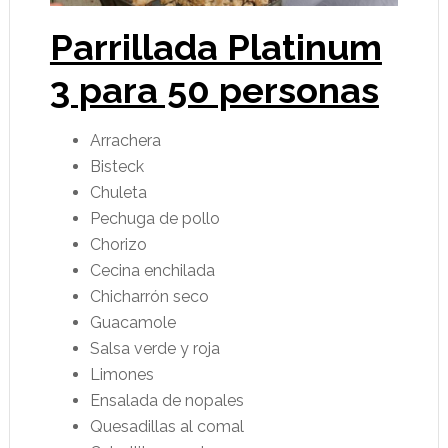
Parrillada Platinum
3 para 50 personas
Arrachera
Bisteck
Chuleta
Pechuga de pollo
Chorizo
Cecina enchilada
Chicharrón seco
Guacamole
Salsa verde y roja
Limones
Ensalada de nopales
Quesadillas al comal