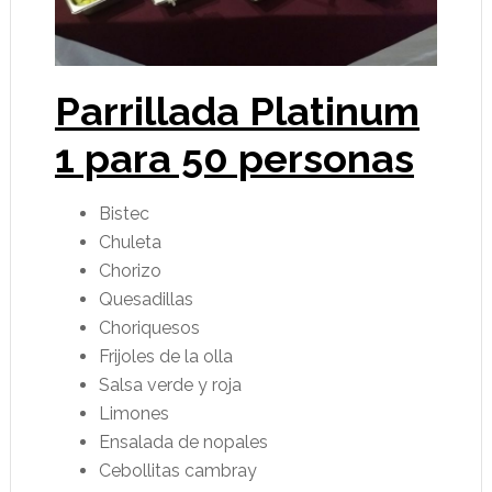
Parrillada Platinum
1 para 50 personas
Bistec
Chuleta
Chorizo
Quesadillas
Choriquesos
Frijoles de la olla
Salsa verde y roja
Limones
Ensalada de nopales
Cebollitas cambray