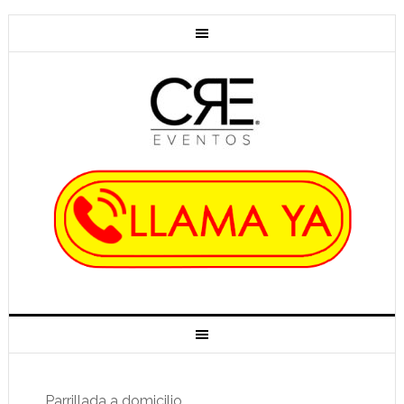
slot gacor
Parrillada a domicilio