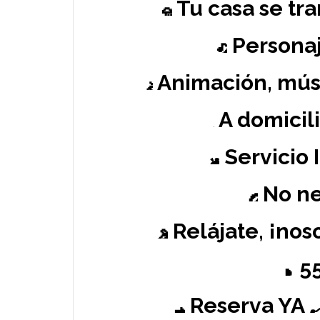
Tu casa se tr
Personaj
Animación, músi
A domicili
Servicio 
No ne
Relájate, ¡nos
55
Reserva YA