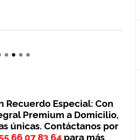
n Recuerdo Especial
: Con
egral Premium a Domicilio,
s únicas. Contáctanos por
55 66 07 83 64
para más