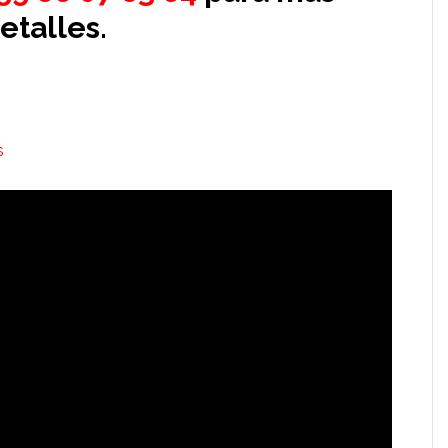
etalles.
s