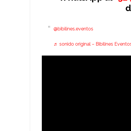
d
@bibilines.eventos
♬ sonido original – Bibilines Evento